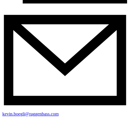
kevin.boegli@raggenbass.com